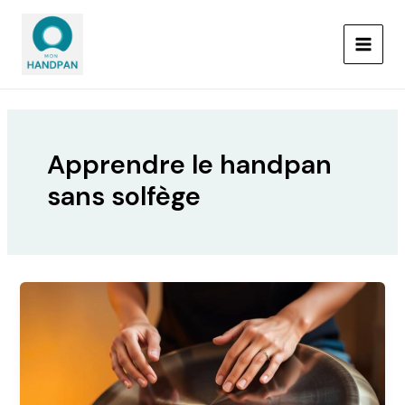
Aller
MAIN
au
MEN
contenu
Apprendre le handpan
sans solfège