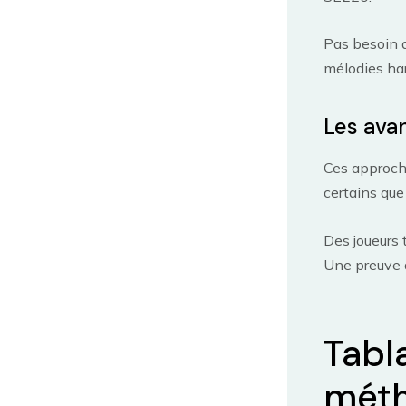
Pas besoin d
mélodies ha
Les ava
Ces approche
certains que
Des joueurs 
Une preuve q
Tabla
méth