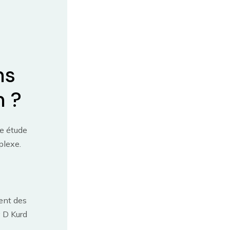
ns
n ?
e étude
plexe.
sent des
 D Kurd