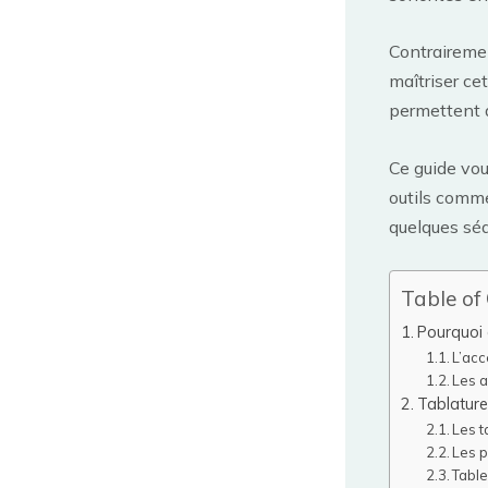
Contrairemen
maîtriser ce
permettent 
Ce guide vou
outils comme
quelques sé
Table of
Pourquoi 
L’acc
Les 
Tablature
Les t
Les p
Tabl