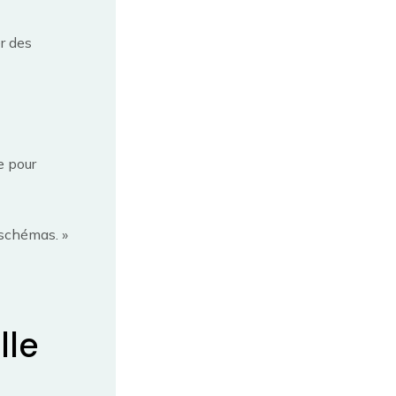
er des
e pour
 schémas. »
lle