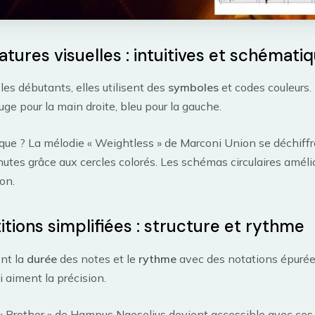
atures visuelles : intuitives et schémati
 les débutants, elles utilisent des
symboles
et codes couleurs.
uge pour la main droite, bleu pour la gauche.
que ? La mélodie « Weightless » de Marconi Union se déchiff
utes grâce aux cercles colorés. Les schémas circulaires améli
on.
itions simplifiées : structure et rythme
ent la
durée
des notes et le
rythme
avec des notations épurées
i aiment la précision.
« Brother » de Hampus Naeselius devient accessible avec ces