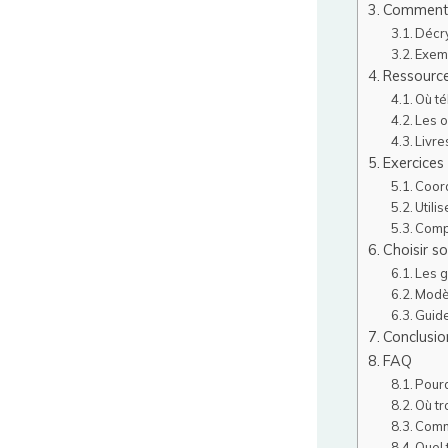
Comment l
Décr
Exemp
Ressource
Où té
Les o
Livr
Exercices
Coord
Utili
Comp
Choisir s
Les 
Modè
Guide
Conclusion
FAQ
Pourq
Où tr
Comme
Quel 