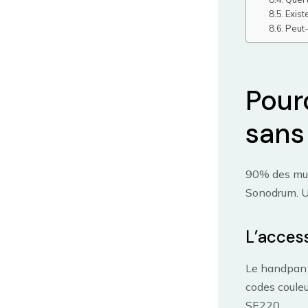
Exist
Peut-
Pour
sans
90% des mus
Sonodrum. 
L’access
Le handpan 
codes coule
SE220.