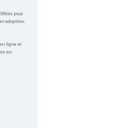
ifiées pour
an
adaptées
en ligne et
ies en