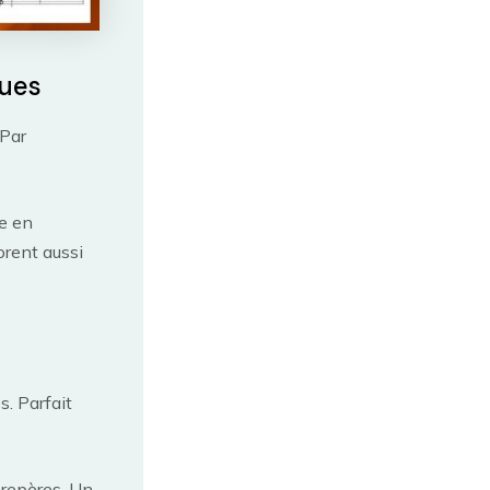
ques
 Par
re en
orent aussi
. Parfait
 repères. Un