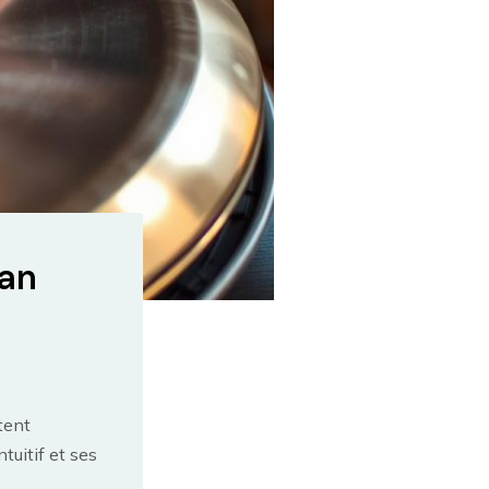
pan
tent
uitif et ses