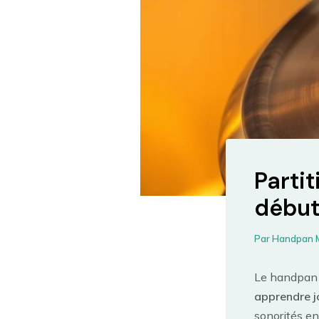
Parti
début
Par
Handpan 
Le handpan
apprendre j
sonorités en