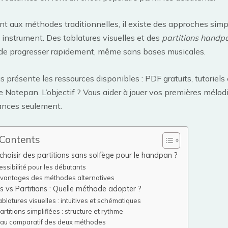
t aux méthodes traditionnelles, il existe des approches simpl
t instrument. Des tablatures visuelles et des
partitions handp
de progresser rapidement, même sans bases musicales.
s présente les ressources disponibles : PDF gratuits, tutoriels 
 Notepan. L’objectif ? Vous aider à jouer vos premières mélod
ances seulement.
 Contents
choisir des partitions sans solfège pour le handpan ?
essibilité pour les débutants
avantages des méthodes alternatives
s vs Partitions : Quelle méthode adopter ?
ablatures visuelles : intuitives et schématiques
artitions simplifiées : structure et rythme
eau comparatif des deux méthodes