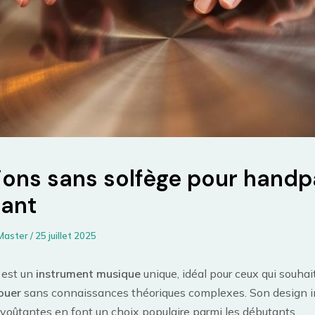
tions sans solfège pour hand
ant
Master
/
25 juillet 2025
 est un
instrument musique
unique, idéal pour ceux qui souhai
ouer
sans connaissances théoriques complexes. Son design int
voûtantes en font un choix populaire parmi les débutants.