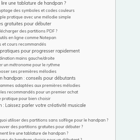
ire une tablature de handpan ?
yptage des symboles et codes couleurs
le pratique avec une mélodie simple
s gratuites pour débuter
lécharger des partitions PDF ?
utils en ligne comme Notepan
es et cours recommandés
 pratiques pour progresser rapidement
ination mains gauche/droite
ser un métronome pour le rythme
oser ses premières mélodies
on handpan : conseils pour débutants
gammes adaptées aux premières mélodies
les recommandés pour un premier achat
 pratique pour bien choisir
 : Laissez parler votre créativité musicale
uoi utiliser des partitions sans solfège pour le handpan ?
ouver des partitions gratuites pour débuter ?
nt lire une tablature de handpan ?
type de handpan choisir pour un débutant ?