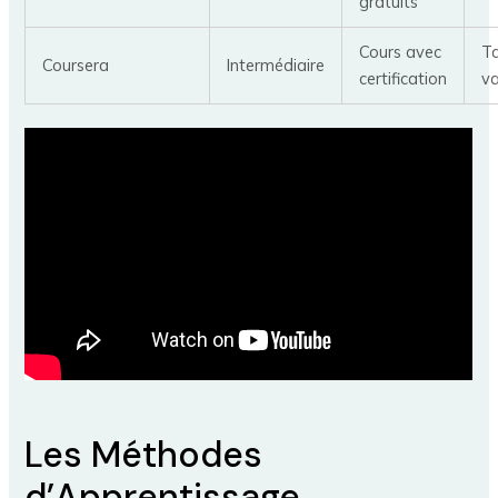
gratuits
Cours avec
Ta
Coursera
Intermédiaire
certification
va
Les Méthodes
d’Apprentissage