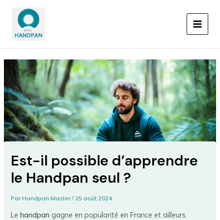
Aller
Navigation
MAIN
au
des
MEN
contenu
articles
Est-il possible d’apprendre
le Handpan seul ?
Par
Handpan Master
/
25 août 2024
Le
handpan
gagne en popularité en France et ailleurs.