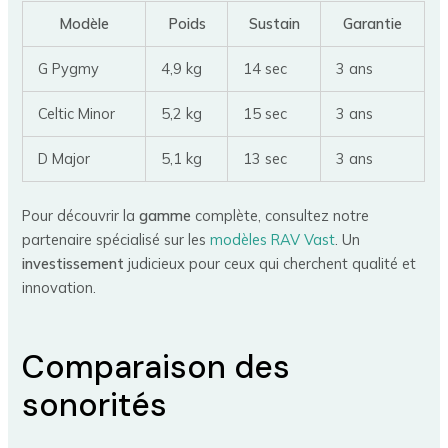
Modèle
Poids
Sustain
Garantie
G Pygmy
4,9 kg
14 sec
3 ans
Celtic Minor
5,2 kg
15 sec
3 ans
D Major
5,1 kg
13 sec
3 ans
Pour découvrir la
gamme
complète, consultez notre
partenaire spécialisé sur les
modèles RAV Vast
. Un
investissement
judicieux pour ceux qui cherchent qualité et
innovation.
Comparaison des
sonorités