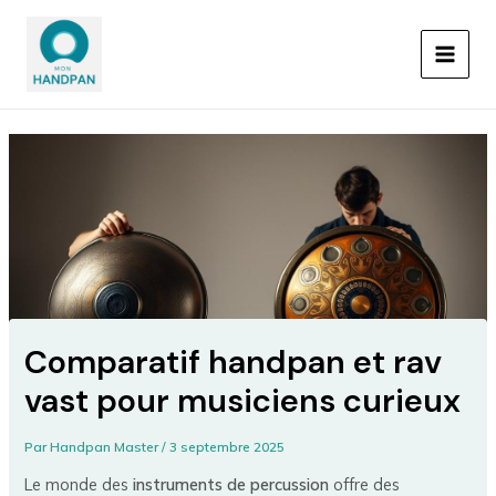
Aller
Navigation
MAIN
au
des
MEN
contenu
articles
Comparatif handpan et rav
vast pour musiciens curieux
Par
Handpan Master
/
3 septembre 2025
Le monde des
instruments de percussion
offre des