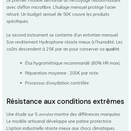
Le premier modèle demande un nettoyage hebdomadaire
avec chiffon microfibre. L’huilage mensuel protège l’acier
nitruré. Un budget annuel de 50€ couvre les produits
spécifiques.
Le second instrument se contente d’un entretien mensuel.
Son revêtement Hydrophone résiste mieux à l’humidité. Les
coûts descendent à 25€ par an pour conserver sa
qualité
.
Étui hygrométrique recommandé (80% HR max)
Réparation moyenne : 200€ par note
Processus d’oxydation contrôlée
Résistance aux conditions extrêmes
Une étude sur 5
années
montre des différences marquées.
Le modèle artisanal développe une patine protectrice.
L’option industrielle résiste mieux aux chocs climatiques.