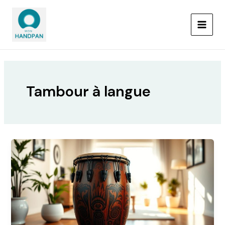
Aller
MAIN
au
MEN
contenu
Tambour à langue