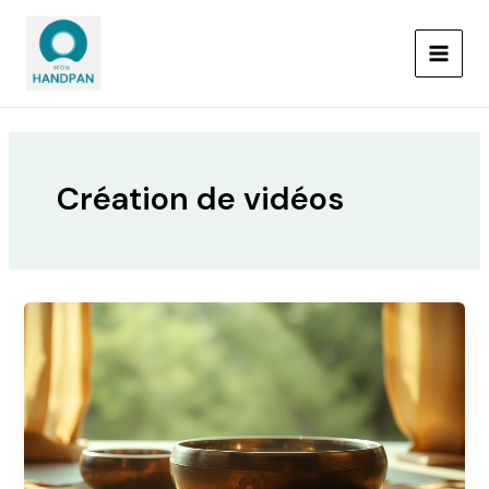
Aller
MAIN
au
MEN
contenu
Création de vidéos